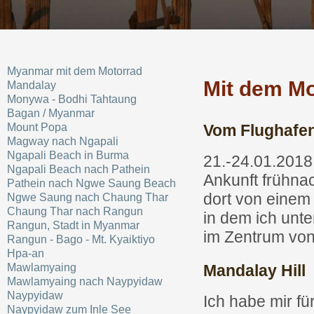
Myanmar mit dem Motorrad
Mit dem M
Mandalay
Monywa - Bodhi Tahtaung
Bagan / Myanmar
Mount Popa
Vom Flughafe
Magway nach Ngapali
Ngapali Beach in Burma
21.-24.01.2018
Ngapali Beach nach Pathein
Ankunft frühna
Pathein nach Ngwe Saung Beach
dort von einem
Ngwe Saung nach Chaung Thar
Chaung Thar nach Rangun
in dem ich unte
Rangun, Stadt in Myanmar
im Zentrum von
Rangun - Bago - Mt. Kyaiktiyo
Hpa-an
Mawlamyaing
Mandalay Hill
Mawlamyaing nach Naypyidaw
Naypyidaw
Ich habe mir f
Naypyidaw zum Inle See