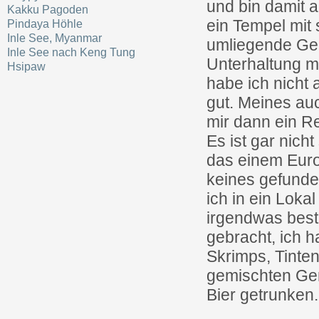
und bin damit a
Kakku Pagoden
ein Tempel mit
Pindaya Höhle
Inle See, Myanmar
umliegende Geg
Inle See nach Keng Tung
Unterhaltung m
Hsipaw
habe ich nicht 
gut. Meines au
mir dann ein R
Es ist gar nich
das einem Euro
keines gefunde
ich in ein Lok
irgendwas best
gebracht, ich 
Skrimps, Tinte
gemischten Gem
Bier getrunken